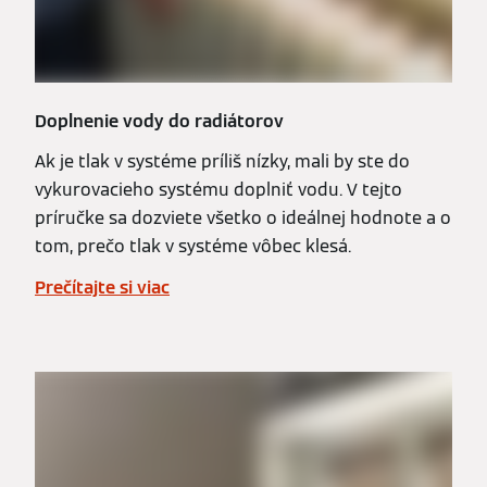
Doplnenie vody do radiátorov
Ak je tlak v systéme príliš nízky, mali by ste do
vykurovacieho systému doplniť vodu. V tejto
príručke sa dozviete všetko o ideálnej hodnote a o
tom, prečo tlak v systéme vôbec klesá.
Prečítajte si viac