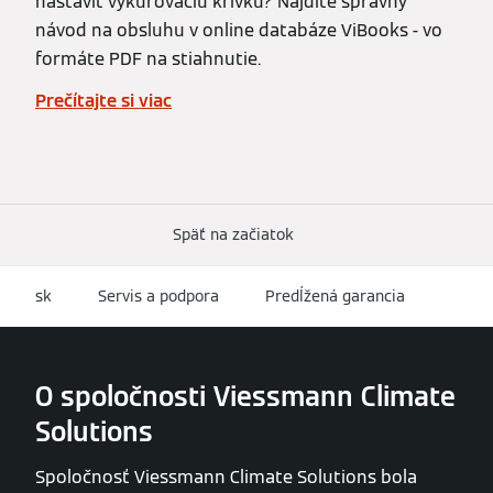
nastaviť vykurovaciu krivku? Nájdite správny
návod na obsluhu v online databáze ViBooks - vo
formáte PDF na stiahnutie.
Prečítajte si viac
Späť na začiatok
sk
Servis a podpora
Predĺžená garancia
O spoločnosti Viessmann Climate
Solutions
Spoločnosť Viessmann Climate Solutions bola