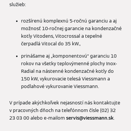
služieb:
rozšírenú komplexnú 5-ročnú garanciu a aj
možnosť 10-ročnej garancie na kondenzačné
kotly Vitodens, Vitocrossal a tepelné
čerpadlá Vitocal do 35 kW.,
prinášame aj „komponentovú“ garanciu 10
rokov na všetky teplovýmenné plochy Inox-
Radial na nástenné kondenzačné kotly do
150 kW, vykurovacie telesá Viessmann a
podlahové vykurovanie Viessmann.
V prípade akýchkoľvek nejasností nás kontaktujte
v pracovných dňoch na telefónnom čísle (02) 32
23 03 00 alebo e-mailom
servis@viessmann.sk
.