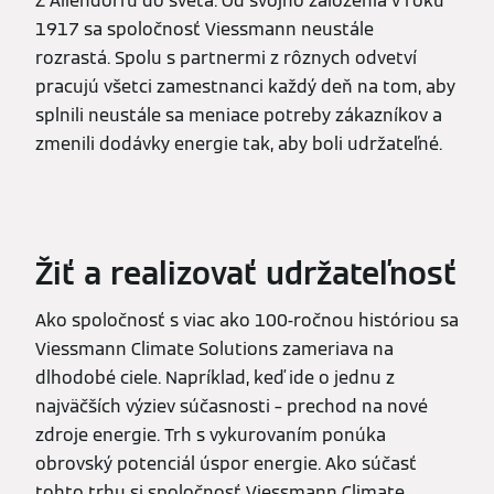
Z Allendorfu do sveta. Od svojho založenia v roku
1917 sa spoločnosť Viessmann neustále
rozrastá. Spolu s partnermi z rôznych odvetví
pracujú všetci zamestnanci každý deň na tom, aby
splnili neustále sa meniace potreby zákazníkov a
zmenili dodávky energie tak, aby boli udržateľné.
Žiť a realizovať udržateľnosť
Ako spoločnosť s viac ako 100-ročnou históriou sa
Viessmann Climate Solutions zameriava na
dlhodobé ciele. Napríklad, keď ide o jednu z
najväčších výziev súčasnosti – prechod na nové
zdroje energie. Trh s vykurovaním ponúka
obrovský potenciál úspor energie. Ako súčasť
tohto trhu si spoločnosť Viessmann Climate