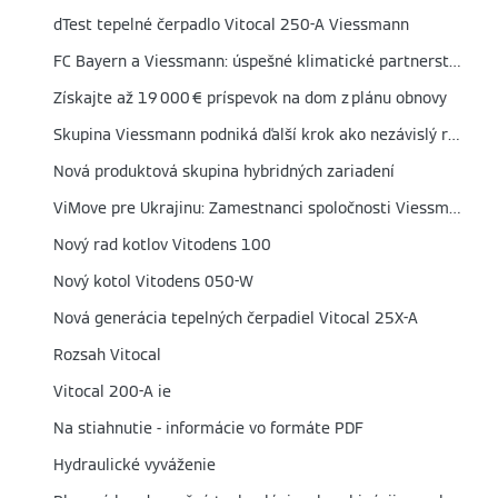
dTest tepelné čerpadlo Vitocal 250-A Viessmann
FC Bayern a Viessmann: úspešné klimatické partnerstvo predĺžené do roku 2026
Získajte až 19 000 € príspevok na dom z plánu obnovy
Skupina Viessmann podniká ďalší krok ako nezávislý rodinný podnik s novým nastavením
Nová produktová skupina hybridných zariadení
ViMove pre Ukrajinu: Zamestnanci spoločnosti Viessmann športovými aktivitami pomáhajú ľudom v núdzi
Nový rad kotlov Vitodens 100
Nový kotol Vitodens 050-W
Nová generácia tepelných čerpadiel Vitocal 25X-A
Rozsah Vitocal
Vitocal 200-A ie
Na stiahnutie - informácie vo formáte PDF
Hydraulické vyváženie