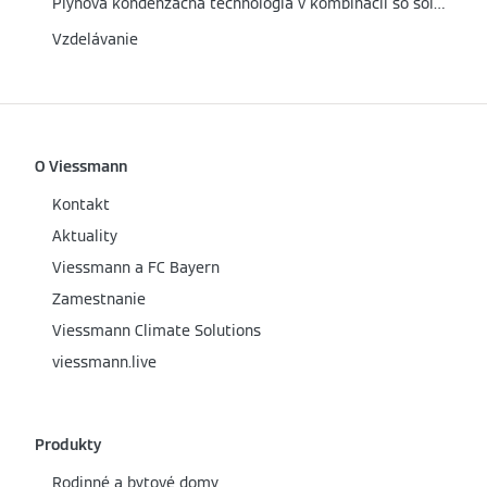
Plynová kondenzačná technológia v kombinácii so solárnym termickým systémom
Vzdelávanie
O Viessmann
Kontakt
Aktuality
Viessmann a FC Bayern
Zamestnanie
Viessmann Climate Solutions
viessmann.live
Produkty
Rodinné a bytové domy