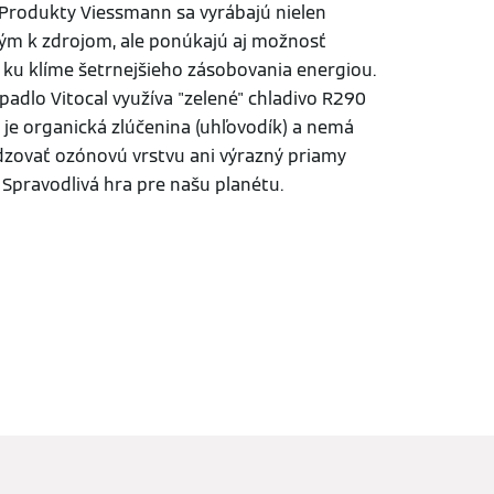
Produkty Viessmann sa vyrábajú nielen
m k zdrojom, ale ponúkajú aj možnosť
a ku klíme šetrnejšieho zásobovania energiou.
padlo Vitocal využíva "zelené" chladivo R290
 je organická zlúčenina (uhľovodík) a nemá
dzovať ozónovú vrstvu ani výrazný priamy
. Spravodlivá hra pre našu planétu.