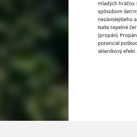
mladých hráčov. 
spôsobom šetrný
nezávislejšieho 
Naše tepelné čer
(propán). Propán
potenciál poško
skleníkový efekt