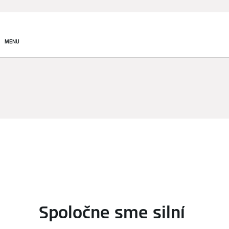
Produkty
Riešenia v obla
MENU
S tím
Spoločne sme silní