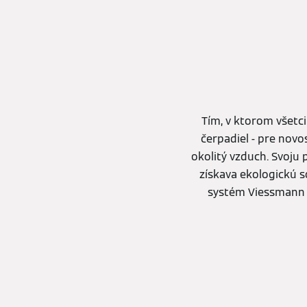
Tím, v ktorom všetci
čerpadiel - pre novo
okolitý vzduch. Svoju
získava ekologickú s
systém Viessmann 