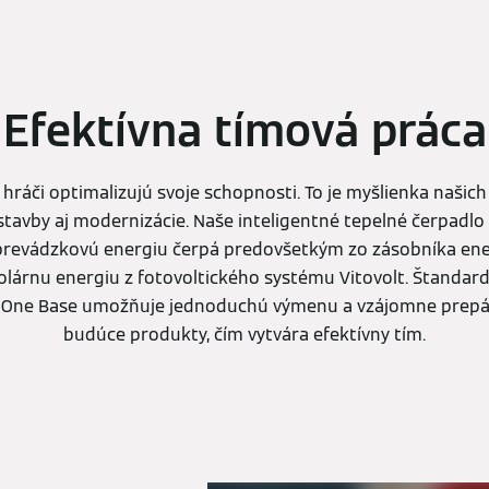
Efektívna tímová práca
 hráči optimalizujú svoje schopnosti. To je myšlienka naši
stavby aj modernizácie. Naše inteligentné tepelné čerpadlo 
 prevádzkovú energiu čerpá predovšetkým zo zásobníka ene
olárnu energiu z fotovoltického systému Vitovolt. Štanda
One Base umožňuje jednoduchú výmenu a vzájomne prepáj
budúce produkty, čím vytvára efektívny tím.