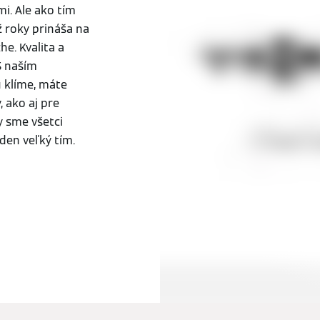
i. Ale ako tím
 roky prináša na
he. Kvalita a
S naším
 klíme, máte
 ako aj pre
by sme všetci
eden veľký tím.