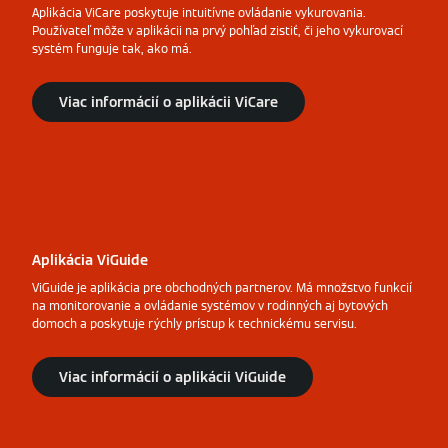
Aplikácia ViCare poskytuje intuitívne ovládanie vykurovania.
Používateľ môže v aplikácii na prvý pohľad zistiť, či jeho vykurovací
systém funguje tak, ako má.
Viac informácií o aplikácii ViCare
Aplikácia ViGuide
ViGuide je aplikácia pre obchodných partnerov. Má množstvo funkcií
na monitorovanie a ovládanie systémov v rodinných aj bytových
domoch a poskytuje rýchly prístup k technickému servisu.
Viac informácií o aplikácii ViGuide