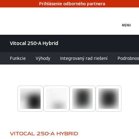
Prihlásenie odborného partnera
MENU
Vitocal 250-A Hybrid
Funkcie
Výhody
Integrovaný rad riešení
Podrobnos
VITOCAL 250-A HYBRID