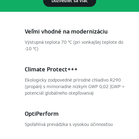
Dozvedieť sa viac
Veľmi vhodné na modernizáciu
Výstupná teplota 70 °C (pri vonkajšej teplote do
-10 °C)
Climate Protect+++
Ekologicky zodpovedné prírodné chladivo R290
(propán) s mimoriadne nízkym GWP 0,02 (GWP =
potenciál globálneho otepľovania)
OptiPerform
Spoľahlivá prevádzka s vysokou účinnosťou