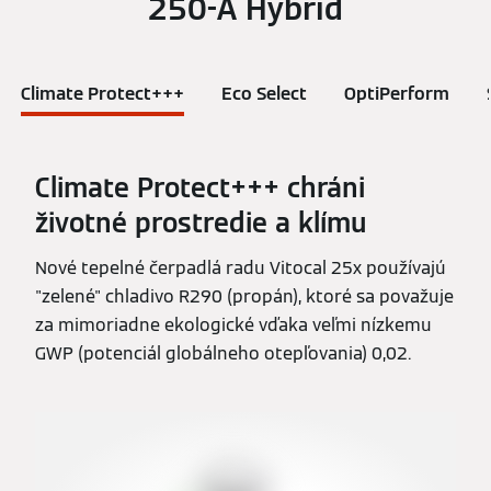
250-A Hybrid
Climate Protect+++
Eco Select
OptiPerform
Climate Protect+++ chráni
životné prostredie a klímu
Nové tepelné čerpadlá radu Vitocal 25x používajú
"zelené" chladivo R290 (propán), ktoré sa považuje
za mimoriadne ekologické vďaka veľmi nízkemu
GWP (potenciál globálneho otepľovania) 0,02.