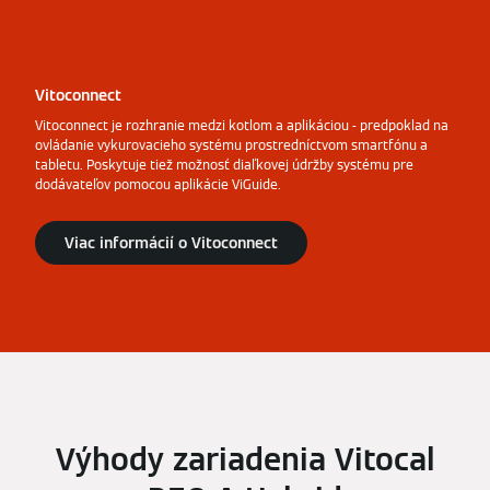
Vitoconnect
Vitoconnect je rozhranie medzi kotlom a aplikáciou - predpoklad na
ovládanie vykurovacieho systému prostredníctvom smartfónu a
tabletu. Poskytuje tiež možnosť diaľkovej údržby systému pre
dodávateľov pomocou aplikácie ViGuide.
Viac informácií o Vitoconnect
Výhody zariadenia Vitocal