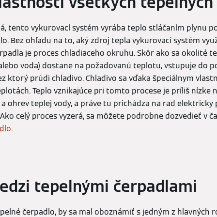
lastnosti všetkých tepelných
á, tento vykurovací systém vyrába teplo stláčaním plyn
o. Bez ohľadu na to, aký zdroj tepla vykurovací systém vyu
padla je proces chladiaceho okruhu. Skôr ako sa okolité te
lebo voda) dostane na požadovanú teplotu, vstupuje do po
ez ktorý prúdi chladivo. Chladivo sa vďaka špeciálnym vlas
plotách. Teplo vznikajúce pri tomto procese je príliš nízke n
 a ohrev teplej vody, a práve tu prichádza na rad elektric
. Ako celý proces vyzerá, sa môžete podrobne dozvedieť v č
dlo
.
edzi tepelnými čerpadlami
tepelné čerpadlo, by sa mal oboznámiť s jedným z hlavných 