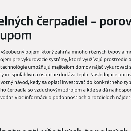
elných čerpadiel – poro
kupom
 všeobecný pojem, ktorý zahŕňa mnoho rôznych typov a mod
pojem pre vykurovacie systémy, ktoré využívajú prostredie a
é technológie umožňujú majiteľom domov nájsť vykurovací 
orý im spoľahlivo a úsporne dodáva teplo. Nasledujúce poro
rvotný návod, kedy sa oplatí investovať do konkrétneho ty
ho čerpadla so vzduchovým zdrojom a kde sa dá najhospod
voda? Viac informácií o podobnostiach a rozdieloch nájdete