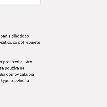
rpadla dlhodobo
 všetko, čo potrebujete
 prostredia. Táto
 sa používa na
telia domov zakúpia
a typu tepelného