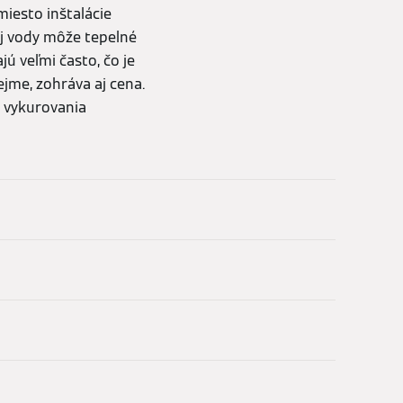
miesto inštalácie
j vody môže tepelné
ú veľmi často, čo je
jme, zohráva aj cena.
b vykurovania