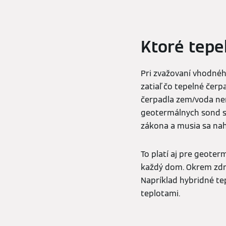
Ktoré tepe
Pri zvažovaní vhodnéh
zatiaľ čo tepelné čer
čerpadla zem/voda ne
geotermálnych sond s
zákona a musia sa nah
To platí aj pre geote
každý dom. Okrem zdroj
Napríklad hybridné te
teplotami.