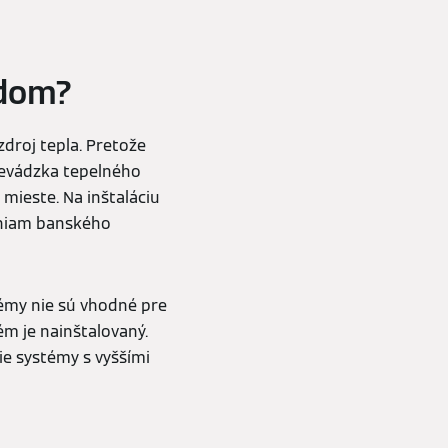
 dom?
droj tepla. Pretože
revádzka tepelného
ieste. Na inštaláciu
eniam banského
témy nie sú vhodné pre
ém je nainštalovaný.
e systémy s vyššími