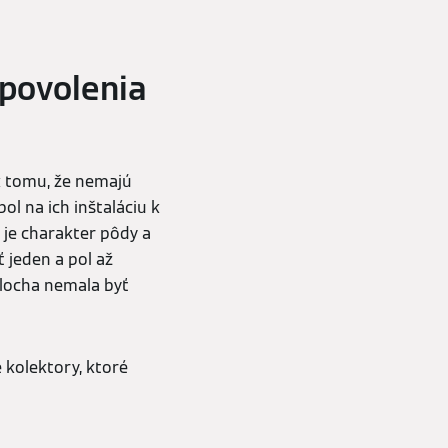
povolenia
k tomu, že nemajú
ol na ich inštaláciu k
o je charakter pôdy a
 jeden a pol až
locha nemala byť
 kolektory, ktoré