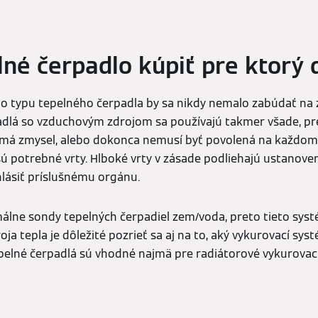
lné čerpadlo kúpiť pre ktorý
o typu tepelného čerpadla by sa nikdy nemalo zabúdať na z
padlá so vzduchovým zdrojom sa používajú takmer všade, p
má zmysel, alebo dokonca nemusí byť povolená na každom m
ú potrebné vrty. Hlboké vrty v zásade podliehajú ustanov
lásiť príslušnému orgánu.
rmálne sondy tepelných čerpadiel zem/voda, preto tieto sys
a tepla je dôležité pozrieť sa aj na to, aký vykurovací syst
pelné čerpadlá sú vhodné najmä pre radiátorové vykurovaci