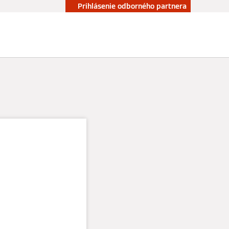
Prihlásenie odborného partnera
Kontakt
dla –
šie