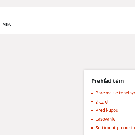
Produkty
Riešenia v obla
MENU
Prehľad tém
Kúpa
Porovnanie tepelný
Výhody
vy
Pred kúpou
Časovanie
Sortiment produkto