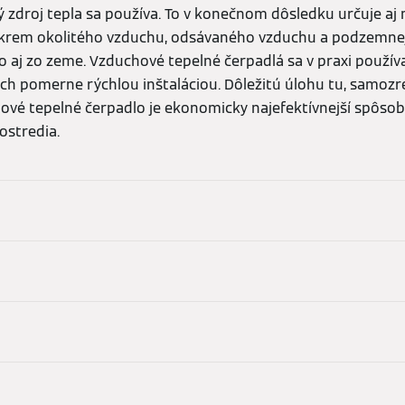
ý zdroj tepla sa používa. To v konečnom dôsledku určuje aj 
Okrem okolitého vzduchu, odsávaného vzduchu a podzemne
o aj zo zeme. Vzduchové tepelné čerpadlá sa v praxi používaj
ch pomerne rýchlou inštaláciou. Dôležitú úlohu tu, samozre
ové tepelné čerpadlo je ekonomicky najefektívnejší spôso
ostredia.