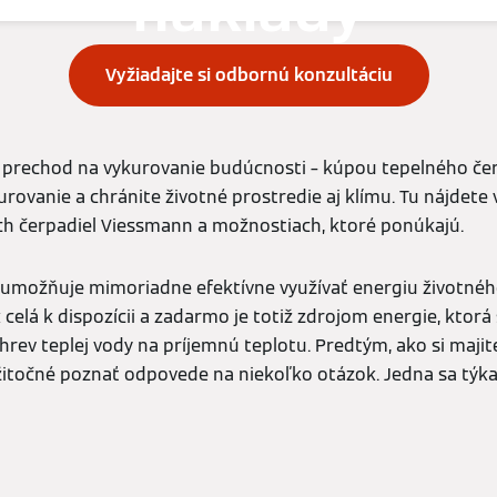
náklady
Vyžiadajte si odbornú konzultáciu
prechod na vykurovanie budúcnosti – kúpou tepelného če
urovanie a chránite životné prostredie aj klímu. Tu nájdete
ch čerpadiel Viessmann a možnostiach, ktoré ponúkajú.
umožňuje mimoriadne efektívne využívať energiu životného
k celá k dispozícii a zadarmo je totiž zdrojom energie, ktorá
rev teplej vody na príjemnú teplotu. Predtým, ako si maji
užitočné poznať odpovede na niekoľko otázok. Jedna sa týk