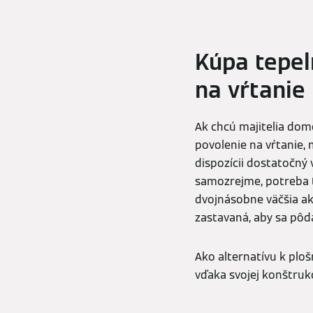
Kúpa tepel
na vŕtanie
Ak chcú majitelia dom
povolenie na vŕtanie, 
dispozícii dostatočný 
samozrejme, potreba te
dvojnásobne väčšia a
zastavaná, aby sa pôd
Ako alternatívu k plo
vďaka svojej konštrukc