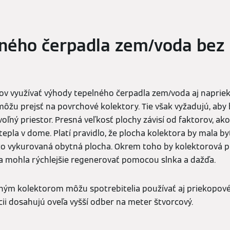
ného čerpadla zem/voda bez 
ov využívať výhody tepelného čerpadla zem/voda aj naprie
môžu prejsť na povrchové kolektory. Tie však vyžadujú, aby b
voľný priestor. Presná veľkosť plochy závisí od faktorov, ak
pla v dome. Platí pravidlo, že plocha kolektora by mala byť
ko vykurovaná obytná plocha. Okrem toho by kolektorová p
a mohla rýchlejšie regenerovať pomocou slnka a dažďa.
šným kolektorom môžu spotrebitelia používať aj priekopové
ii dosahujú oveľa vyšší odber na meter štvorcový.