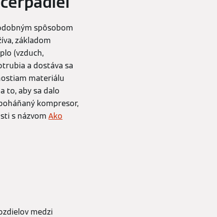
 čerpadiel
u podobným spôsobom
žíva, základom
plo (vzduch,
trubia a dostáva sa
tnostiam materiálu
a to, aby sa dalo
ky poháňaný kompresor,
asti s názvom
Ako
rozdielov medzi