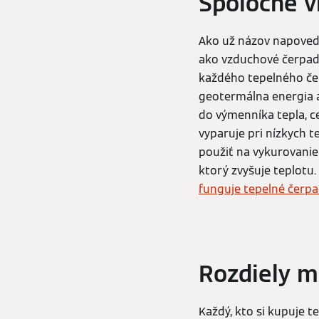
Spoločné v
Ako už názov napoved
ako vzduchové čerpadl
každého tepelného čer
geotermálna energia a
do výmenníka tepla, c
vyparuje pri nízkych te
použiť na vykurovanie
ktorý zvyšuje teplotu
funguje tepelné čerpa
Rozdiely m
Každý, kto si kupuje 