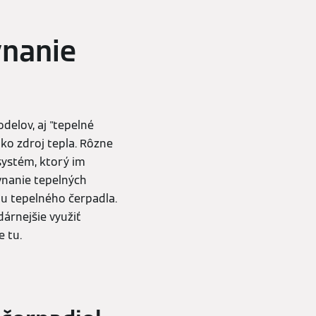
vnanie
elov, aj "tepelné
ko zdroj tepla. Rôzne
systém, ktorý im
vnanie tepelných
pu tepelného čerpadla.
árnejšie využiť
 tu.