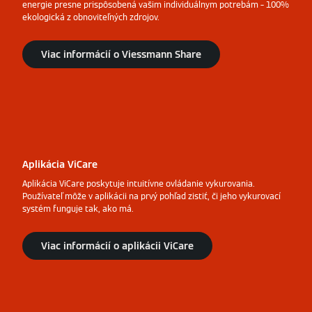
energie presne prispôsobená vašim individuálnym potrebám – 100%
ekologická z obnoviteľných zdrojov.
Viac informácií o Viessmann Share
Aplikácia ViCare
Aplikácia ViCare poskytuje intuitívne ovládanie vykurovania.
Používateľ môže v aplikácii na prvý pohľad zistiť, či jeho vykurovací
systém funguje tak, ako má.
Viac informácií o aplikácii ViCare