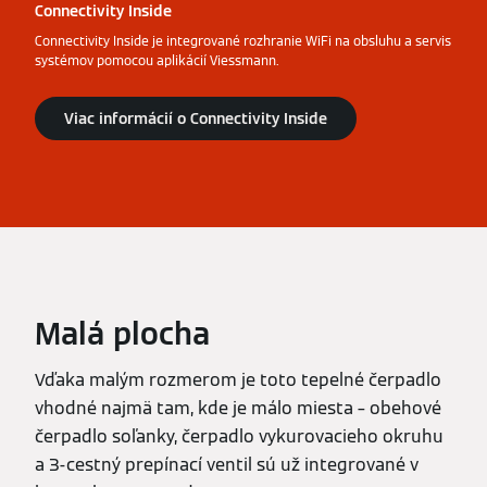
Connectivity Inside
Connectivity Inside je integrované rozhranie WiFi na obsluhu a servis
systémov pomocou aplikácií Viessmann.
Viac informácií o Connectivity Inside
Malá plocha
Vďaka malým rozmerom je toto tepelné čerpadlo
vhodné najmä tam, kde je málo miesta – obehové
čerpadlo soľanky, čerpadlo vykurovacieho okruhu
a 3-cestný prepínací ventil sú už integrované v