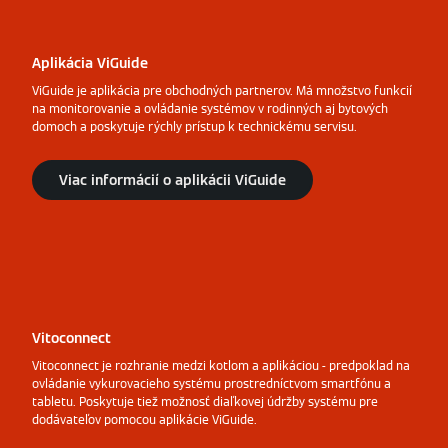
Aplikácia ViGuide
ViGuide je aplikácia pre obchodných partnerov. Má množstvo funkcií
na monitorovanie a ovládanie systémov v rodinných aj bytových
domoch a poskytuje rýchly prístup k technickému servisu.
Viac informácií o aplikácii ViGuide
Vitoconnect
Vitoconnect je rozhranie medzi kotlom a aplikáciou - predpoklad na
ovládanie vykurovacieho systému prostredníctvom smartfónu a
tabletu. Poskytuje tiež možnosť diaľkovej údržby systému pre
dodávateľov pomocou aplikácie ViGuide.