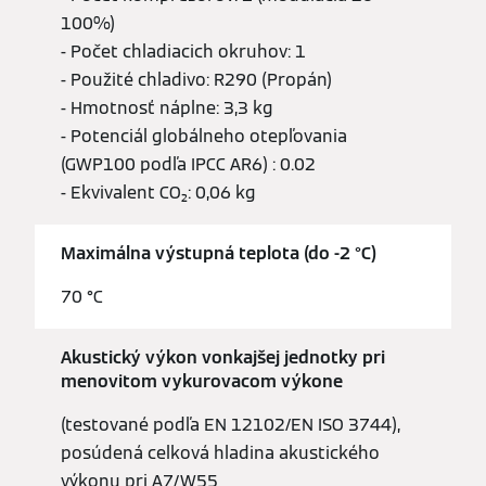
100%)
- Počet chladiacich okruhov: 1
- Použité chladivo: R290 (Propán)
- Hmotnosť náplne: 3,3 kg
- Potenciál globálneho otepľovania
(GWP100 podľa IPCC AR6) : 0.02
- Ekvivalent CO₂: 0,06 kg
Maximálna výstupná teplota (do -2 °C)
70 °C
Akustický výkon vonkajšej jednotky pri
menovitom vykurovacom výkone
(testované podľa EN 12102/EN ISO 3744),
posúdená celková hladina akustického
výkonu pri A7/W55