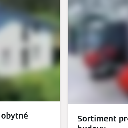
 obytné
Sortiment p