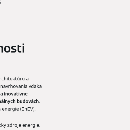
.
nosti
rchitektúru a
y navrhovania vďaka
a inovatívne
nálnych budovách.
 energie (EnEV).
ky zdroje energie.