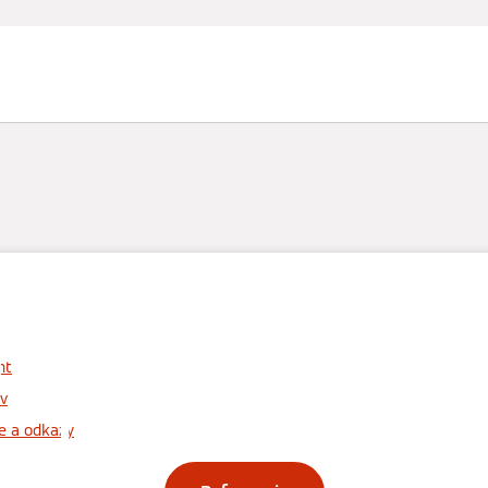
sti klímy
Servis a podpora
Vzdelávanie
Rady a tipy
mácie pre archite
nt
projektantov
v
e a odkazy