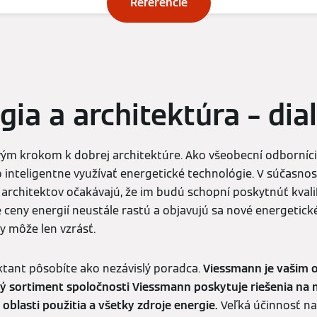
Referencie
gia a architektúra – dia
rvým krokom k dobrej architektúre. Ako všeobecní odborníci
o inteligentne využívať energetické technológie. V súčasnost
d architektov očakávajú, že im budú schopní poskytnúť kval
že ceny energií neustále rastú a objavujú sa nové energetic
y môže len vzrásť.
ktant pôsobíte ako nezávislý poradca.
Viessmann je vašim
 sortiment spoločnosti Viessmann poskytuje riešenia na m
oblasti použitia a všetky zdroje energie.
Veľká účinnosť na