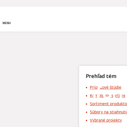
Produkty
Riešenia v obla
MENU
Prehľad tém
Infor
Prípadové štúdie
Komplexný sortime
Sortiment produkto
Súbory na stiahnuti
Vybrané projekty