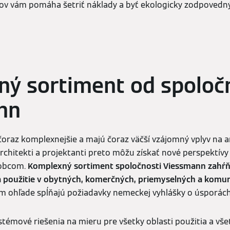
ov vám pomáha šetriť náklady a byť ekologicky zodpovedný
ý sortiment od spoloč
nn
 čoraz komplexnejšie a majú čoraz väčší vzájomný vplyv na a
Architekti a projektanti preto môžu získať nové perspektív
robcom.
Komplexný sortiment spoločnosti Viessmann zahŕň
a použitie v obytných, komerčných, priemyselných a komu
 ohľade spĺňajú požiadavky nemeckej vyhlášky o úsporách
émové riešenia na mieru pre všetky oblasti použitia a všet