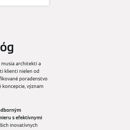
lóg
 musia architekti a
i klienti nielen od
ifikované poradenstvo
ké koncepcie, význam
 odborným
ieru s efektívnymi
šich inovatívnych