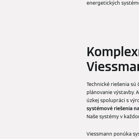
energetických systém
Komplexn
Viessma
Technické riešenia sú
plánovanie výstavby. 
úzkej spolupráci s vý
systémové riešenia n
Naše systémy v každom
Viessmann ponúka syst