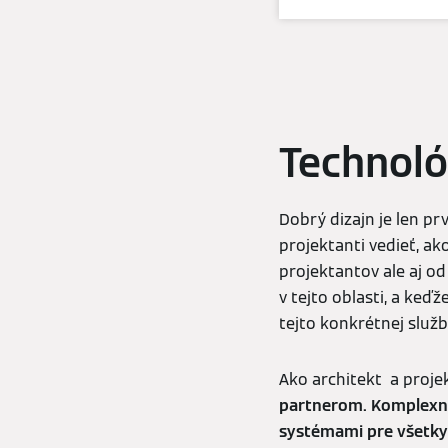
Technoló
Dobrý dizajn je len p
projektanti vedieť, ak
projektantov ale aj o
v tejto oblasti, a keď
tejto konkrétnej služb
Ako architekt a proje
partnerom. Komplexný
systémami pre všetky 