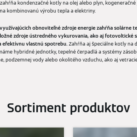
ahŕňa kondenzačné kotly na olej alebo plyn, kogeneračné 
 na kombinovanú výrobu tepla a elektriny.
yužívajúcich obnoviteľné zdroje energie zahŕňa solárne 
áložné zdroje ústredného vykurovania, ako aj fotovoltické
 efektívnu vlastnú spotrebu.
Zahŕňa aj špeciálne kotly na 
máme hybridné jednotky, tepelné čerpadlá a systémy zásobn
me, podzemnej vody alebo okolitého vzduchu, ako aj vetraci
Sortiment produktov