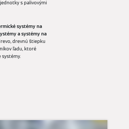
jednotky s palivovými
termické systémy na
 systémy a systémy na
drevo, drevnú štiepku
íkov ľadu, ktoré
e systémy.