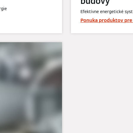
budovy
rgie
Efektívne energetické syst
Ponuka produktov pre