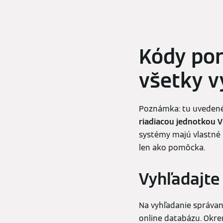
Kódy por
všetky v
Poznámka: tu uvedené
riadiacou jednotkou V
systémy majú vlastné 
len ako pomôcka.
Vyhľadajte
Na vyhľadanie správa
online databázu. Okr