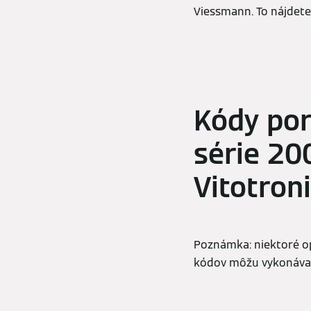
Viessmann. To nájdet
Kódy por
série 20
Vitotron
Poznámka: niektoré op
kódov môžu vykonávať 