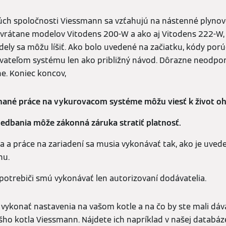
ch spoločnosti Viessmann sa vzťahujú na nástenné plynové
, vrátane modelov Vitodens 200-W a ako aj Vitodens 222-W,
ely sa môžu líšiť. Ako bolo uvedené na začiatku, kódy por
žívateľom systému len ako približný návod. Dôrazne neodp
e. Koniec koncov,
ané práce na vykurovacom systéme môžu viesť k život o
nedbania môže zákonná záruka stratiť platnosť.
a a práce na zariadení sa musia vykonávať tak, ako je uved
hu.
spotrebiči smú vykonávať len autorizovaní dodávatelia.
 vykonať nastavenia na vašom kotle a na čo by ste mali dáva
ho kotla Viessmann. Nájdete ich napríklad v našej databáz