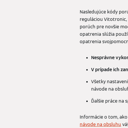
Nasledujúce kódy porú
reguláciou Vitotronic
porúch pre novšie mod
opatrenia slúžia pou
opatrenia svojpomocn
Nesprávne vykon
V prípade ich za
Všetky nastaveni
návode na obslu
Ďalšie práce na 
Informácie o tom, ako
návode na obsluhu
váš