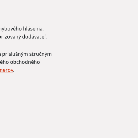
hybového hlásenia.
orizovaný dodávateľ.
a príslušným stručným
odného obchodného
tnerov
.