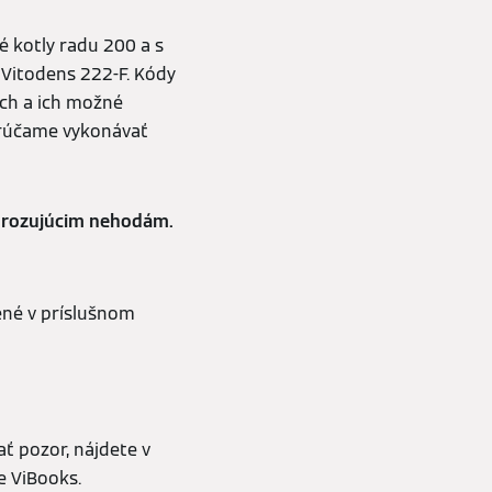
 kotly radu 200 a s
 Vitodens 222-F. Kódy
úch a ich možné
orúčame vykonávať
hrozujúcim nehodám.
ené v príslušnom
ť pozor, nájdete v
e ViBooks.