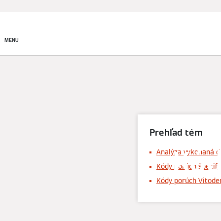
Produkty
Riešenia v obla
MENU
Prehľad tém
Kód
Analýza vykonaná d
Kódy porúch špecifi
Kódy porúch Vitod