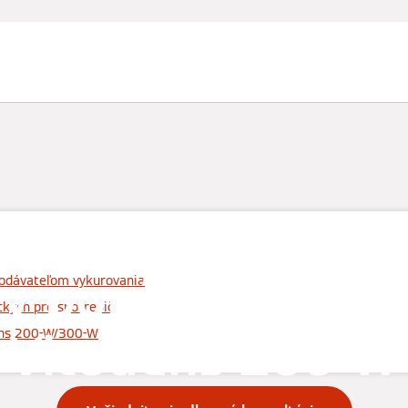
sti klímy
Servis a podpora
Vzdelávanie
Rady a tipy
y porúch Viess
odávateľom vykurovania
ckých pre spotrebič
Vitodens 200-W
ens 200-W/300-W