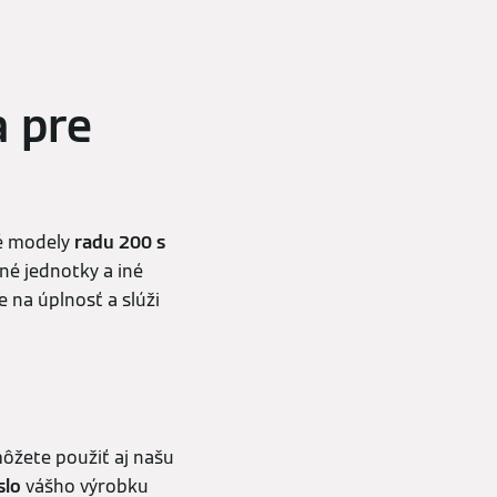
a pre
é modely
radu 200 s
čné jednotky a iné
 na úplnosť a slúži
ôžete použiť aj našu
slo
vášho výrobku