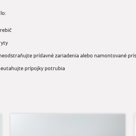
lo:
rebič
ryty
neodstraňujte prídavné zariadenia alebo namontované prí
neutahujte prípojky potrubia