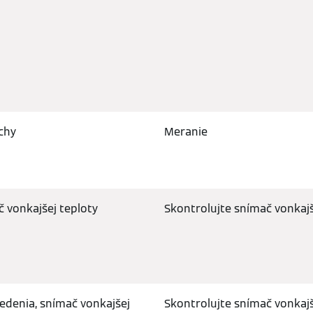
chy
Meranie
č vonkajšej teploty
Skontrolujte snímač vonkajš
edenia, snímač vonkajšej
Skontrolujte snímač vonkajš