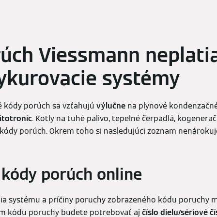
úch Viessmann neplati
ykurovacie systémy
 kódy porúch sa vzťahujú
výlučne
na plynové kondenzačn
itotronic
. Kotly na tuhé palivo, tepelné čerpadlá, kogenera
kódy porúch. Okrem toho si nasledujúci zoznam nenárokuje
 kódy porúch online
nia systému a príčiny poruchy zobrazeného kódu poruchy m
em kódu poruchy budete potrebovať aj
číslo dielu/sériové čí