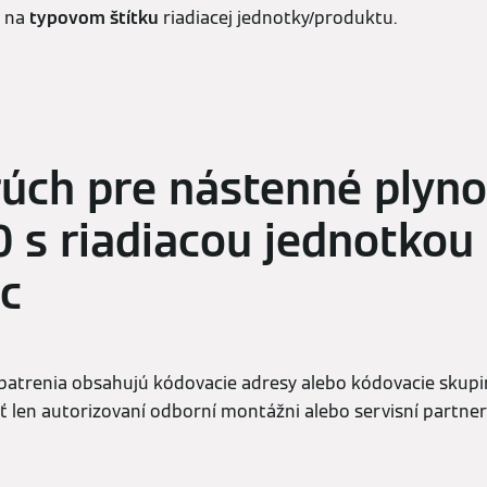
e na
typovom štítku
riadiacej jednotky/produktu.
úch pre nástenné plyno
0 s riadiacou jednotkou
ic
atrenia obsahujú kódovacie adresy alebo kódovacie skupin
len autorizovaní odborní montážni alebo servisní partneri