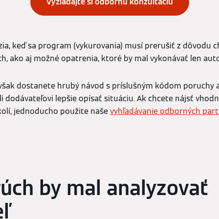
Vyžiadajte si odbornú konzultáciu
ia, keď sa program (vykurovania) musí prerušiť z dôvodu c
ch, ako aj možné opatrenia, ktoré by mal vykonávať len aut
 však dostanete hrubý návod s príslušným kódom poruchy 
i dodávateľovi lepšie opísať situáciu. Ak chcete nájsť vh
olí, jednoducho použite naše
vyhľadávanie odborných par
úch by mal analyzovať
ľ