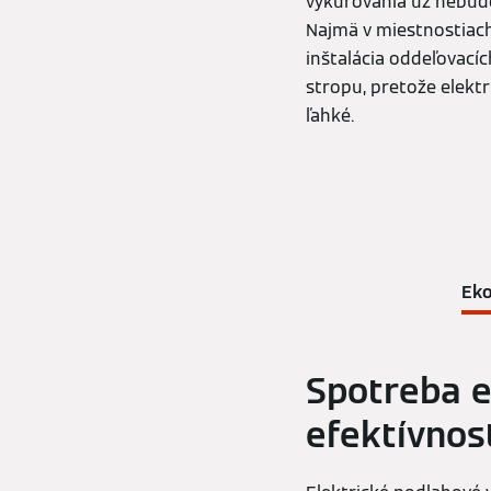
vykurovania už nebude
Najmä v miestnostiac
inštalácia oddeľovacíc
stropu, pretože elekt
ľahké.
Eko
Spotreba e
efektívnos