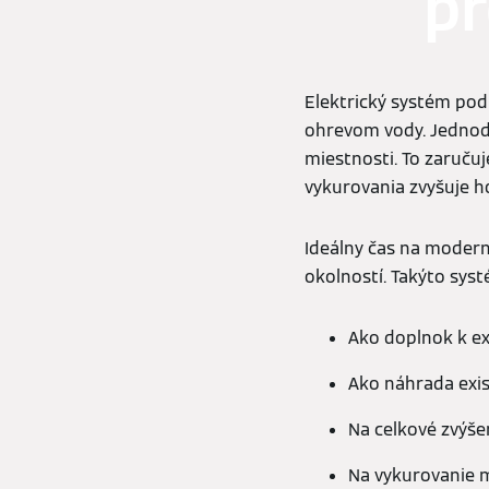
pr
Elektrický systém pod
ohrevom vody. Jednod
miestnosti. To zaručuj
vykurovania zvyšuje h
Ideálny čas na modern
okolností. Takýto syst
Ako doplnok k e
Ako náhrada exis
Na celkové zvýš
Na vykurovanie m