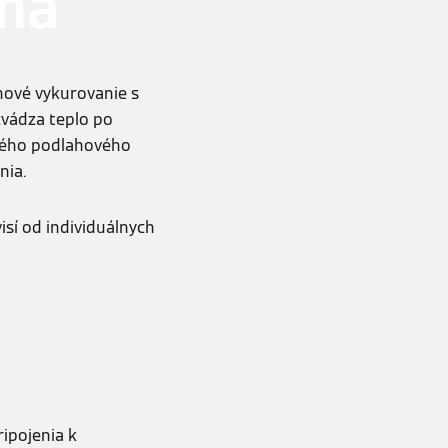
 má
hové vykurovanie s
zvádza teplo po
ického podlahového
nia.
isí od individuálnych
ipojenia k