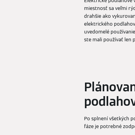
Elektrické podlahové 
miestnosť sa veľmi rý
drahšie ako vykurovan
elektrického podlahov
uvedomelé používanie
ste mali používať len 
Plánovan
podlaho
Po splnení všetkých p
fáze je potrebné zodp