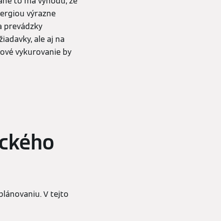
rane to má výhodu, že
nergiou výrazne
 a prevádzky
adavky, ale aj na
ové vykurovanie by
ického
plánovaniu. V tejto