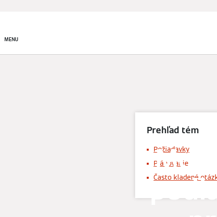
Produkty
Riešenia v obla
MENU
Prehľad tém
Mode
Požiadavky
Plánovanie
podl
Často kladené otáz