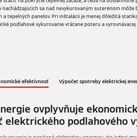
 stačiť na pokrytie tepelnej záťaže, a teda na dosiahnutie 
h nachádzajúcich sa nad nevykurovaným suterénom môže 
h a tepelných panelov. Pri inštalácii je menej dôležitá stati
rické podlahové vykurovanie vrátane poteru a vyrovnávace
nomické efektívnosť
Výpočet spotreby elektrickej ene
nergie ovplyvňuje ekonomic
ť elektrického podlahového 