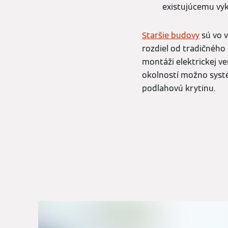
existujúcemu vy
Staršie budovy
sú vo 
rozdiel od tradičného 
montáži elektrickej ve
okolností možno systé
podlahovú krytinu.