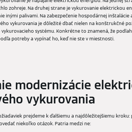
vykurovanie je napájané elektrickou energiou. Na jednej st
chlo zohreje. Na druhej strane je vykurovanie elektrickou e
ie inými palivami. Na zabezpečenie hospodárnej inštalácie
ého vykurovania je dôležité dbať nielen na konštrukčné poži
 vykurovacieho systému. Konkrétne to znamená, že podlah
podľa potreby a vypínať ho, keď nie ste v miestnosti.
ie modernizácie elektr
vého vykurovania
ožiadaviek prejdeme k ďalšiemu a najdôležitejšiemu kroku: 
ovedať niekoľko otázok. Patria medzi ne: