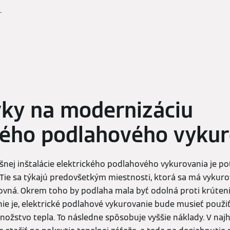
.
ky na modernizáciu
kého podlahového vyku
nej inštalácie elektrického podlahového vykurovania je po
Tie sa týkajú predovšetkým miestnosti, ktorá sa má vykurov
rovná. Okrem toho by podlaha mala byť odolná proti krúte
nie je, elektrické podlahové vykurovanie bude musieť použiť
žstvo tepla. To následne spôsobuje vyššie náklady. V na