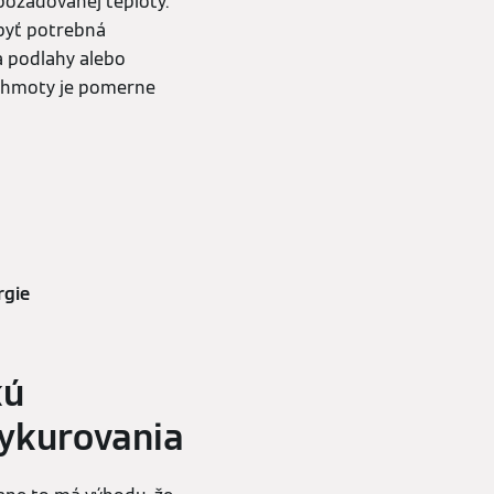
požadovanej teploty.
byť potrebná
ka podlahy alebo
j hmoty je pomerne
rgie
kú
vykurovania