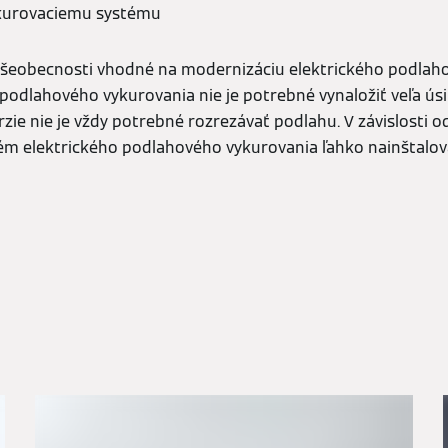
kurovaciemu systému
všeobecnosti vhodné na modernizáciu elektrického podlah
podlahového vykurovania nie je potrebné vynaložiť veľa úsil
rzie nie je vždy potrebné rozrezávať podlahu. V závislosti o
m elektrického podlahového vykurovania ľahko nainštalova