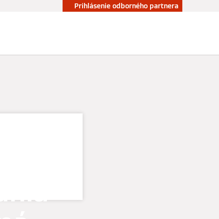
Prihlásenie odborného partnera
Kontakt
ckého
nia –