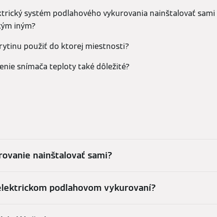
lektrický systém podlahového vykurovania nainštalovať sami
ekým iným?
ytinu použiť do ktorej miestnosti?
enie snímača teploty také dôležité?
urovanie nainštalovať sami?
 elektrickom podlahovom vykurovaní?