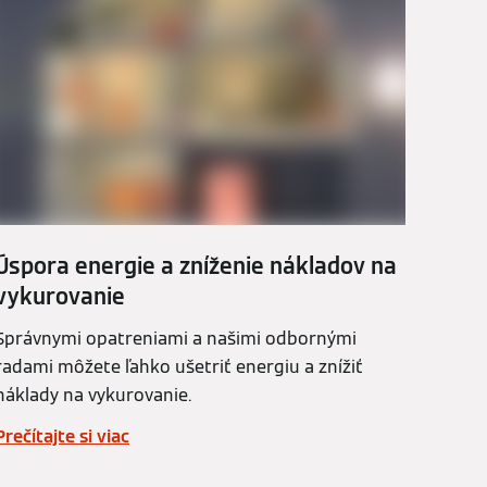
Úspora energie a zníženie nákladov na
vykurovanie
Správnymi opatreniami a našimi odbornými
radami môžete ľahko ušetriť energiu a znížiť
náklady na vykurovanie.
Prečítajte si viac