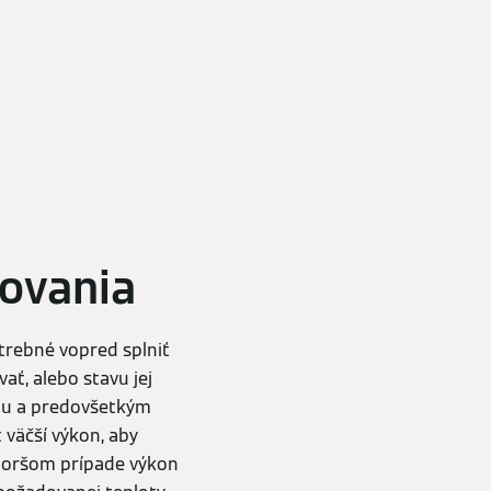
rovania
trebné vopred splniť
ať, alebo stavu jej
niu a predovšetkým
 väčší výkon, aby
jhoršom prípade výkon