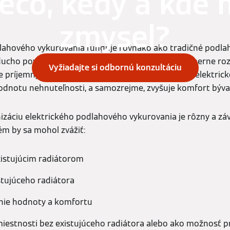
ečo, kedy a kde
zmysel?
lahového vykurovania funguje rovnako ako tradičné podla
ucho povedané, ide o veľký
radiátor
, ktorý rovnomerne ro
Vyžiadajte si odbornú konzultáciu
e príjemný pocit tepla. Inštalácia tradičného alebo elektr
odnotu nehnuteľnosti, a samozrejme, zvyšuje komfort býva
izáciu elektrického podlahového vykurovania je rôzny a záv
ém by sa mohol zvážiť:
xistujúcim radiátorom
tujúceho radiátora
enie hodnoty a komfortu
iestnosti bez existujúceho radiátora alebo ako možnosť pr