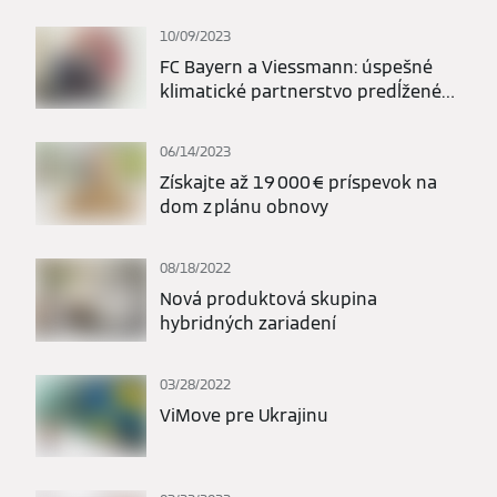
Test
10/09/2023
FC Bayern a Viessmann: úspešné
klimatické partnerstvo predĺžené
do roku 2026
06/14/2023
Získajte až 19 000 € príspevok na
dom z plánu obnovy
08/18/2022
Nová produktová skupina
hybridných zariadení
03/28/2022
ViMove pre Ukrajinu