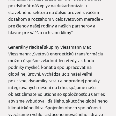
pozdvihnúť náš vplyv na dekarbonizáciu
stavebného sektora na ďalšiu úroveň s väčším
dosahom a rozsahom v celosvetovom meradle –
pre členov našej rodiny a našich partnerov a
hlavne pre väčšiu ochranu klímy.“
Generálny riaditeľ skupiny Viessmann Max
Viessmann: „Svetovú energetickú transformáciu
možno úspešne zvládnuť len vtedy, ak budú
podniky myslieť, konať a spolupracovať na
globálnej úrovni. Vychádzajúc z našej veľmi
pozitívnej dynamiky rastu a poprednej ponuky
integrovaných riešení na trhu, spájame našu
oblasť Climate Solutions so spoločnosťou Carrier,
aby sme vybudovali ďalšieho, skutočne globálneho
klimatického lídra. Spojením oboch spoločností
vytvárame rýchlo rastúceho inovačného lídra vo