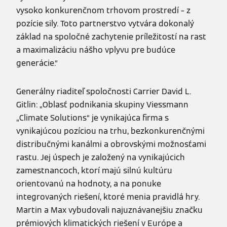
vysoko konkurenčnom trhovom prostredí – z
pozície sily. Toto partnerstvo vytvára dokonalý
základ na spoločné zachytenie príležitostí na rast
a maximalizáciu nášho vplyvu pre budúce
generácie.“
Generálny riaditeľ spoločnosti Carrier David L.
Gitlin: „Oblasť podnikania skupiny Viessmann
„Climate Solutions“ je vynikajúca firma s
vynikajúcou pozíciou na trhu, bezkonkurenčnými
distribučnými kanálmi a obrovskými možnosťami
rastu. Jej úspech je založený na vynikajúcich
zamestnancoch, ktorí majú silnú kultúru
orientovanú na hodnoty, a na ponuke
integrovaných riešení, ktoré menia pravidlá hry.
Martin a Max vybudovali najuznávanejšiu značku
prémiových klimatických riešení v Európe a