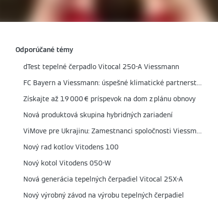
Odporúčané témy
dTest tepelné čerpadlo Vitocal 250-A Viessmann
FC Bayern a Viessmann: úspešné klimatické partnerstvo predĺžené do roku 2026
Získajte až 19 000 € príspevok na dom z plánu obnovy
Nová produktová skupina hybridných zariadení
ViMove pre Ukrajinu: Zamestnanci spoločnosti Viessmann športovými aktivitami pomáhajú ľudom v núdzi
Nový rad kotlov Vitodens 100
Nový kotol Vitodens 050-W
Nová generácia tepelných čerpadiel Vitocal 25X-A
Nový výrobný závod na výrobu tepelných čerpadiel