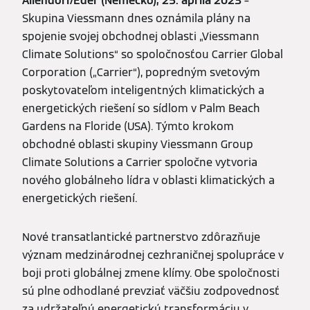
Allendorf/Eder (Nemecko), 25. apríla 2023
–
Skupina Viessmann dnes oznámila plány na
spojenie svojej obchodnej oblasti „Viessmann
Climate Solutions“ so spoločnosťou Carrier Global
Corporation („Carrier“), popredným svetovým
poskytovateľom inteligentných klimatických a
energetických riešení so sídlom v Palm Beach
Gardens na Floride (USA). Týmto krokom
obchodné oblasti skupiny Viessmann Group
Climate Solutions a Carrier spoločne vytvoria
nového globálneho lídra v oblasti klimatických a
energetických riešení.
Nové transatlantické partnerstvo zdôrazňuje
význam medzinárodnej cezhraničnej spolupráce v
boji proti globálnej zmene klímy. Obe spoločnosti
sú plne odhodlané prevziať väčšiu zodpovednosť
za udržateľnú energetickú transformáciu v