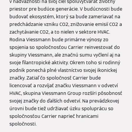
v nadväznosti na svoj cieľ spoluvytvárať životný
priestor pre budúce generácie. V budúcnosti bude
budovať ekosystém, ktorý sa bude zameriavať na
predchádzanie vzniku CO2, znižovanie emisií CO2 a
zachytávanie CO2, a to nielen v sektore HVAC.
Rodina Viessmann bude primárne výnosy zo
spojenia so spoločnosťou Carrier reinvestovať do
skupiny Viessmann, ale značnú sumu vyčlení aj na
svoje filantropické aktivity. Okrem toho si rodinný
podnik ponechá plné vlastníctvo svojej ikonickej
značky. Zatiaľ čo spoločnosť Carrier bude
licencovať a rozvíjať značku Viessmann v odvetví
HVAC, skupina Viessmann Group rozšíri pôsobnosť
svojej značky do ďalších odvetví. Na prevádzkovej
úrovni bude tiež udržiavať úzku spoluprácu so
spoločnosťou Carrier naprieč hranicami
spoločnosti.