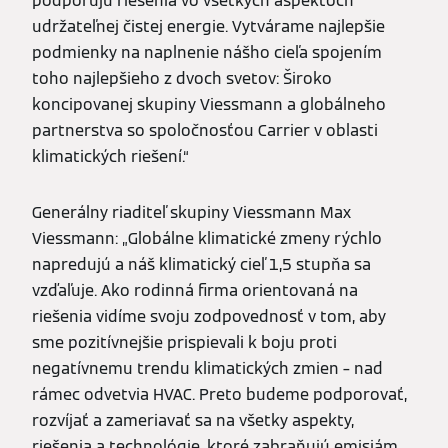
podporujú riešenia vo všetkých aspektoch
udržateľnej čistej energie. Vytvárame najlepšie
podmienky na naplnenie nášho cieľa spojením
toho najlepšieho z dvoch svetov: Široko
koncipovanej skupiny Viessmann a globálneho
partnerstva so spoločnosťou Carrier v oblasti
klimatických riešení.“
Generálny riaditeľ skupiny Viessmann Max
Viessmann: „Globálne klimatické zmeny rýchlo
napredujú a náš klimatický cieľ 1,5 stupňa sa
vzďaľuje. Ako rodinná firma orientovaná na
riešenia vidíme svoju zodpovednosť v tom, aby
sme pozitívnejšie prispievali k boju proti
negatívnemu trendu klimatických zmien – nad
rámec odvetvia HVAC. Preto budeme podporovať,
rozvíjať a zameriavať sa na všetky aspekty,
riešenia a technológie, ktoré zabraňujú emisiám