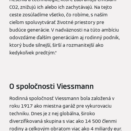
CO2, znižujú ich alebo ich zachytávajú. Na tejto
ceste zosúladíme všetko, čo robíme, s naším
cieľom spoluvytvárať životné priestory pre
budúce generácie. V nadväznosti na túto ambíciu
odovzdáme ďalším generáciám aj rodinný podnik,
ktorý bude silnejší, širší a rozmanitejší ako
kedykoľvek predtým.“
O spoločnosti Viessmann
Rodinná spoločnosť Viessmann bola založená v
roku 1917 ako miestna garáž pre vykurovaciu
techniku. Dnes je z nej globálna, široko
diverzifikovaná skupina s viac ako 14 500 členmi
rodiny a celkovým obratom viac ako 4 miliardy eur.