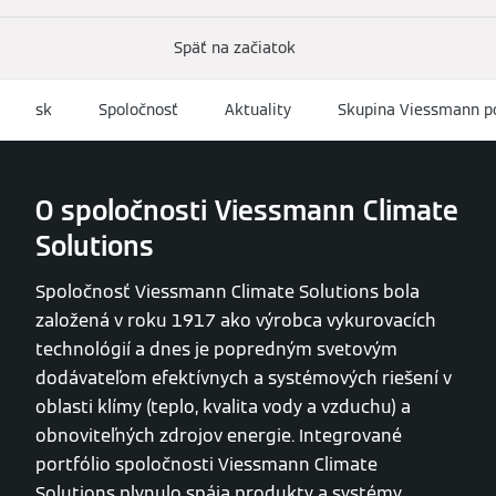
Späť na začiatok
sk
Spoločnosť
Aktuality
Skupina Viessmann po
O spoločnosti Viessmann Climate
Solutions
Spoločnosť Viessmann Climate Solutions bola
založená v roku 1917 ako výrobca vykurovacích
technológií a dnes je popredným svetovým
dodávateľom efektívnych a systémových riešení v
oblasti klímy (teplo, kvalita vody a vzduchu) a
obnoviteľných zdrojov energie. Integrované
portfólio spoločnosti Viessmann Climate
Solutions plynulo spája produkty a systémy