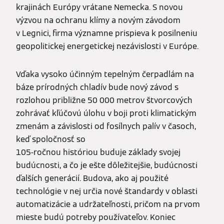
krajinách Európy vrátane Nemecka. S novou
výzvou na ochranu klímy a novým závodom
v Legnici, firma významne prispieva k posilneniu
geopolitickej energetickej nezávislosti v Európe.
Vďaka vysoko účinným tepelným čerpadlám na
báze prírodných chladív bude nový závod s
rozlohou približne 50 000 metrov štvorcových
zohrávať kľúčovú úlohu v boji proti klimatickým
zmenám a závislosti od fosílnych palív v časoch,
keď spoločnosť so
105-ročnou históriou buduje základy svojej
budúcnosti, a čo je ešte dôležitejšie, budúcnosti
ďalších generácií. Budova, ako aj použité
technológie v nej určia nové štandardy v oblasti
automatizácie a udržateľnosti, pričom na prvom
mieste budú potreby používateľov. Koniec