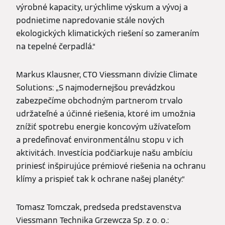
výrobné kapacity, urýchlime výskum a vývoj a
podnietime napredovanie stále nových
ekologických klimatických riešení so zameraním
na tepelné čerpadlá.“
Markus Klausner, CTO Viessmann divízie Climate
Solutions: „S najmodernejšou prevádzkou
zabezpečíme obchodným partnerom trvalo
udržateľné a účinné riešenia, ktoré im umožnia
znížiť spotrebu energie koncovým užívateľom
a predefinovať environmentálnu stopu v ich
aktivitách. Investícia podčiarkuje našu ambíciu
priniesť inšpirujúce prémiové riešenia na ochranu
klímy a prispieť tak k ochrane našej planéty.“
Tomasz Tomczak, predseda predstavenstva
Viessmann Technika Grzewcza Sp. z o. o.: