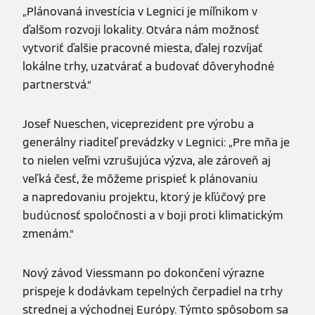
„Plánovaná investícia v Legnici je míľnikom v
ďalšom rozvoji lokality. Otvára nám možnosť
vytvoriť ďalšie pracovné miesta, ďalej rozvíjať
lokálne trhy, uzatvárať a budovať dôveryhodné
partnerstvá.“
Josef Nueschen, viceprezident pre výrobu a
generálny riaditeľ prevádzky v Legnici: „Pre mňa je
to nielen veľmi vzrušujúca výzva, ale zároveň aj
veľká česť, že môžeme prispieť k plánovaniu
a napredovaniu projektu, ktorý je kľúčový pre
budúcnosť spoločnosti a v boji proti klimatickým
zmenám.“
Nový závod Viessmann po dokončení výrazne
prispeje k dodávkam tepelných čerpadiel na trhy
strednej a východnej Európy. Týmto spôsobom sa