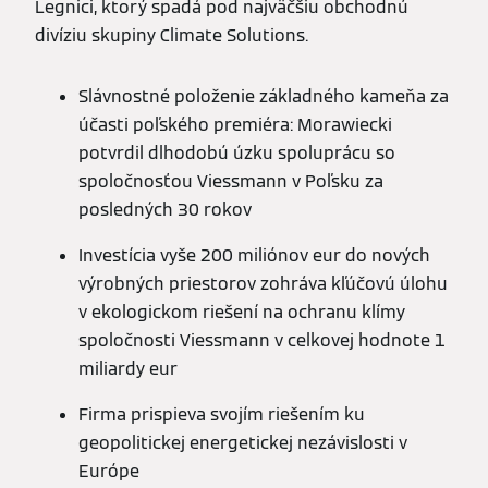
Legnici, ktorý spadá pod najväčšiu obchodnú
divíziu skupiny Climate Solutions.
Slávnostné položenie základného kameňa za
účasti poľského premiéra: Morawiecki
potvrdil dlhodobú úzku spoluprácu so
spoločnosťou Viessmann v Poľsku za
posledných 30 rokov
Investícia vyše 200 miliónov eur do nových
výrobných priestorov zohráva kľúčovú úlohu
v ekologickom riešení na ochranu klímy
spoločnosti Viessmann v celkovej hodnote 1
miliardy eur
Firma prispieva svojím riešením ku
geopolitickej energetickej nezávislosti v
Európe