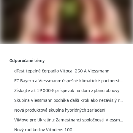
Odporúčané témy
dTest tepelné čerpadlo Vitocal 250-A Viessmann
FC Bayern a Viessmann: úspešné klimatické partnerstvo predĺžené do roku 2026
Získajte až 19 000 € príspevok na dom z plánu obnovy
Skupina Viessmann podniká ďalší krok ako nezávislý rodinný podnik s novým nastavením
Nová produktová skupina hybridných zariadení
ViMove pre Ukrajinu: Zamestnanci spoločnosti Viessmann športovými aktivitami pomáhajú ľudom v núdzi
Nový rad kotlov Vitodens 100