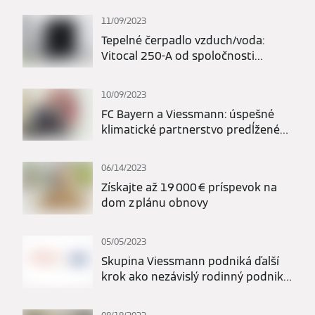
11/09/2023
Tepelné čerpadlo vzduch/voda:
Vitocal 250-A od spoločnosti
Viessmann získal značku kvality d-
Test
10/09/2023
FC Bayern a Viessmann: úspešné
klimatické partnerstvo predĺžené
do roku 2026
06/14/2023
Získajte až 19 000 € príspevok na
dom z plánu obnovy
05/05/2023
Skupina Viessmann podniká ďalší
krok ako nezávislý rodinný podnik s
novým nastavením