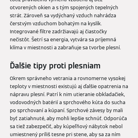
otvorených okien a s tým spojených tepelných
strát. Zároveň sa vydýchaný vzduch nahrádza
čerstvým vzduchom bohatým na kyslík.
Integrované filtre zadržiavajú aj čiastočky
nečistôt. Šetrí sa energia, vytvára sa príjemná
klíma v miestnosti a zabraňuje sa tvorbe plesní.
Ďalšie tipy proti plesniam
Okrem správneho vetrania a rovnomerne vysokej
teploty v miestnosti existujú aj ďalšie opatrenia na
nápravu plesní. Patrí k nim utieranie obkladačiek,
vodovodných batérií a sprchového kúta do sucha
po sprchovaní a kúpaní. Sprchové závesy by mali
byť zatiahnuté, aby mohli lepšie schnúť. Odporúča
sa tiež zabezpečiť, aby kúpeľňový nábytok nebol
umiestnený príliš tesne pri stene, aby sa za ním