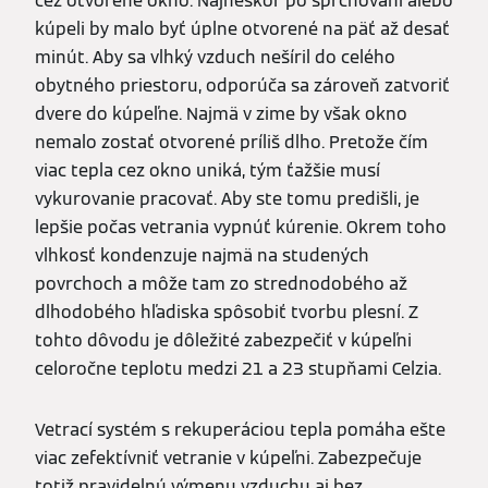
cez otvorené okno. Najneskôr po sprchovaní alebo
kúpeli by malo byť úplne otvorené na päť až desať
minút. Aby sa vlhký vzduch nešíril do celého
obytného priestoru, odporúča sa zároveň zatvoriť
dvere do kúpeľne. Najmä v zime by však okno
nemalo zostať otvorené príliš dlho. Pretože čím
viac tepla cez okno uniká, tým ťažšie musí
vykurovanie pracovať. Aby ste tomu predišli, je
lepšie počas vetrania vypnúť kúrenie. Okrem toho
vlhkosť kondenzuje najmä na studených
povrchoch a môže tam zo strednodobého až
dlhodobého hľadiska spôsobiť tvorbu plesní. Z
tohto dôvodu je dôležité zabezpečiť v kúpeľni
celoročne teplotu medzi 21 a 23 stupňami Celzia.
Vetrací systém s rekuperáciou tepla pomáha ešte
viac zefektívniť vetranie v kúpeľni. Zabezpečuje
totiž pravidelnú výmenu vzduchu aj bez