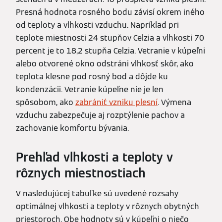
Presná hodnota rosného bodu závisí okrem iného
od teploty a vlhkosti vzduchu. Napríklad pri
teplote miestnosti 24 stupňov Celzia a vlhkosti 70
percent je to 18,2 stupňa Celzia. Vetranie v kúpeľni
alebo otvorené okno odstráni vlhkosť skôr, ako
teplota klesne pod rosný bod a dôjde ku
kondenzácii. Vetranie kúpeľne nie je len
spôsobom, ako
zabrániť vzniku plesní
. Výmena
vzduchu zabezpečuje aj rozptýlenie pachov a
zachovanie komfortu bývania.
Prehľad vlhkosti a teploty v
rôznych miestnostiach
V nasledujúcej tabuľke sú uvedené rozsahy
optimálnej vlhkosti a teploty v rôznych obytných
priestoroch. Obe hodnoty sú v kúpeľni o niečo