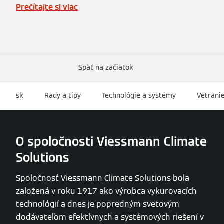
Prečítajte si viac
Späť na začiatok
sk
Rady a tipy
Technológie a systémy
Vetranie
O spoločnosti Viessmann Climate
Solutions
Spoločnosť Viessmann Climate Solutions bola
založená v roku 1917 ako výrobca vykurovacích
technológií a dnes je popredným svetovým
dodávateľom efektívnych a systémových riešení v