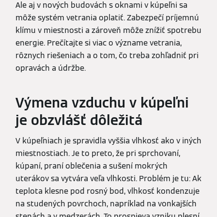
Ale aj v nových budovách s oknami v kúpeľni sa
môže systém vetrania oplatiť. Zabezpečí príjemnú
klímu v miestnosti a zároveň môže znížiť spotrebu
energie. Prečítajte si viac o význame vetrania,
rôznych riešeniach a o tom, čo treba zohľadniť pri
opravách a údržbe.
Výmena vzduchu v kúpeľni
je obzvlášť dôležitá
V kúpeľniach je spravidla vyššia vlhkosť ako v iných
miestnostiach. Je to preto, že pri sprchovaní,
kúpaní, praní oblečenia a sušení mokrých
uterákov sa vytvára veľa vlhkosti. Problém je tu: Ak
teplota klesne pod rosný bod, vlhkosť kondenzuje
na studených povrchoch, napríklad na vonkajších
stenách a v medzerách. To prospieva vzniku plesní.