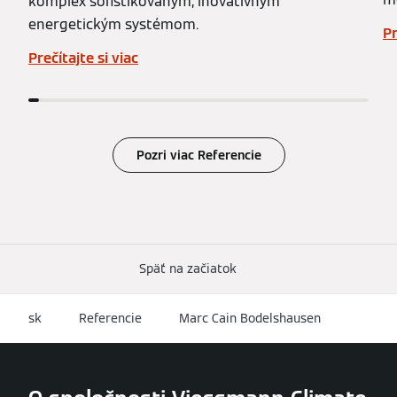
komplex sofistikovaným, inovatívnym
energetickým systémom.
Pr
Prečítajte si viac
Pozri viac Referencie
Späť na začiatok
sk
Referencie
Marc Cain Bodelshausen