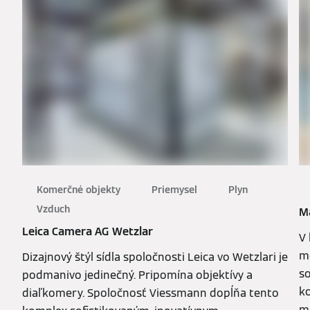
Komerčné objekty
Priemysel
Plyn
Vzduch
M
Leica Camera AG Wetzlar
V
m
Dizajnový štýl sídla spoločnosti Leica vo Wetzlari je
s
podmanivo jedinečný. Pripomína objektívy a
ko
diaľkomery. Spoločnosť Viessmann dopĺňa tento
m