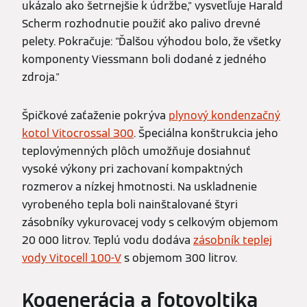
ukázalo ako šetrnejšie k údržbe," vysvetľuje Harald
Scherm rozhodnutie použiť ako palivo drevné
pelety. Pokračuje: "Ďalšou výhodou bolo, že všetky
komponenty Viessmann boli dodané z jedného
zdroja."
Špičkové zaťaženie pokrýva
plynový kondenzačný
kotol Vitocrossal 300
. Špeciálna konštrukcia jeho
teplovýmenných plôch umožňuje dosiahnuť
vysoké výkony pri zachovaní kompaktných
rozmerov a nízkej hmotnosti. Na uskladnenie
vyrobeného tepla boli nainštalované štyri
zásobníky vykurovacej vody s celkovým objemom
20 000 litrov. Teplú vodu dodáva
zásobník teplej
vody Vitocell 100-V
s objemom 300 litrov.
Kogenerácia a fotovoltika