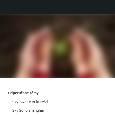
Odporúčané témy
SkyTower v Bukurešti
Sky Soho Shanghai