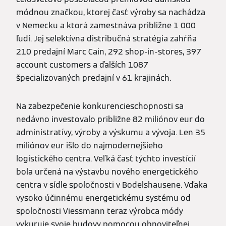
módnou značkou, ktorej časť výroby sa nachádza
v Nemecku a ktorá zamestnáva približne 1 000
ľudí. Jej selektívna distribučná stratégia zahŕňa
210 predajní Marc Cain, 292 shop-in-stores, 397
account customers a ďalších 1087
špecializovaných predajní v 61 krajinách.
Na zabezpečenie konkurencieschopnosti sa
nedávno investovalo približne 82 miliónov eur do
administratívy, výroby a výskumu a vývoja. Len 35
miliónov eur išlo do najmodernejšieho
logistického centra. Veľká časť týchto investícií
bola určená na výstavbu nového energetického
centra v sídle spoločnosti v Bodelshausene. Vďaka
vysoko účinnému energetickému systému od
spoločnosti Viessmann teraz výrobca módy
vykuruje svoje budovy pomocou obnoviteľnej