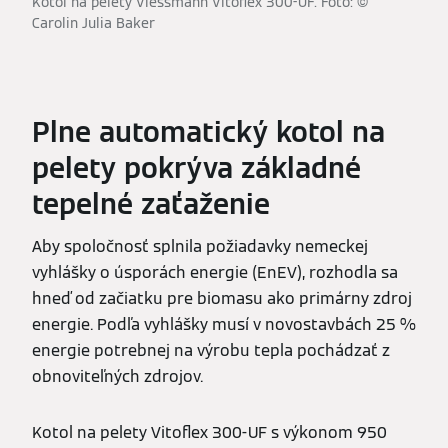
Kotol na pelety Viessmann Vitoflex 300-UF. Foto: ©
Carolin Julia Baker
Plne automatický kotol na
pelety pokrýva základné
tepelné zaťaženie
Aby spoločnosť splnila požiadavky nemeckej
vyhlášky o úsporách energie (EnEV), rozhodla sa
hneď od začiatku pre biomasu ako primárny zdroj
energie. Podľa vyhlášky musí v novostavbách 25 %
energie potrebnej na výrobu tepla pochádzať z
obnoviteľných zdrojov.
Kotol na pelety Vitoflex 300-UF s výkonom 950