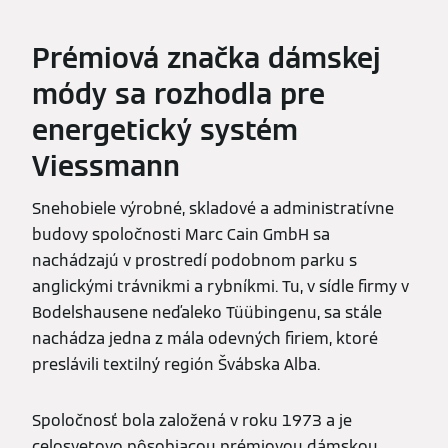
Prémiová značka dámskej
módy sa rozhodla pre
energetický systém
Viessmann
Snehobiele výrobné, skladové a administratívne
budovy spoločnosti Marc Cain GmbH sa
nachádzajú v prostredí podobnom parku s
anglickými trávnikmi a rybníkmi. Tu, v sídle firmy v
Bodelshausene neďaleko Tüübingenu, sa stále
nachádza jedna z mála odevných firiem, ktoré
preslávili textilný región Švábska Alba.
Spoločnosť bola založená v roku 1973 a je
celosvetovo pôsobiacou prémiovou dámskou