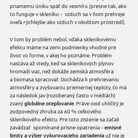
priamemu úniku späť do vesmíru (presne tak, ako
to funguje v skleníku – vzduch sa v ňom prehreje
oveľa rýchlejšie ako vzduch v okolitom prostredí).
V tom by problém nebol, vďaka skleníkovému
efektu máme na zemi podmienky vhodné pre
život vo forme, v akej ho poznáme. Problém
nastáva až vtedy, keď sa skleníkových plynov
hromadí viac, než dokáže zemská atmosféra
a biomasa spracovať. Dochádza k prehrievaniu
atmosféry a zvyšovaniu priemernej teploty, čo má
za následok jav (rozoberaný často v médiách)
zvaný
globálne otepľovanie
. Práve oxid uhličitý je
zodpovedný zhruba za 60 % celkového
skleníkového efektu. Pre toto zistenie sa začali
zavádzať spomínané prísne opatrenia –
emisné
limity a výber vykurovacieho zariadenia
už nie je