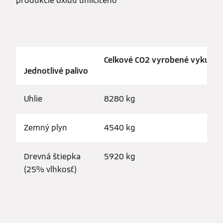
produkcie oxidu uhličitého
Celkové CO2 vyrobené vykurov
Jednotlivé palivo
Uhlie
8280 kg
Zemný plyn
4540 kg
Drevná štiepka
5920 kg
(25% vlhkosť)