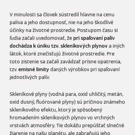
V minulosti sa človek sústredil hlavne na cenu
paliva a jeho dostupnosť, nie na jeho škodlivé
účinky na životné prostredie. Postupom času si
ľudia začali uvedomovať, že
pri spaľovaní palív
dochádza k úniku tzv. skleníkových plynov
a iných
látok, ktoré znečisťujú životné prostredie. Pre
toto zistenie sa začali zavádzať prísne opatrenia,
tzv.
emisné limity
daných výrobkov pri spaľovaní
jednotlivých palív.
Skleníkové plyny (vodná para, oxid uhličitý, metán,
oxid dusný, fluórované plyny) sú príčinou známeho
skleníkového efektu, ktorý je spôsobený
hromadením skleníkových plynov vo vrchných
vrstvách atmosféry. Tie dokážu prepúšťať slnečné
žiarenie na našu planétu, ale zabraňujú jeho