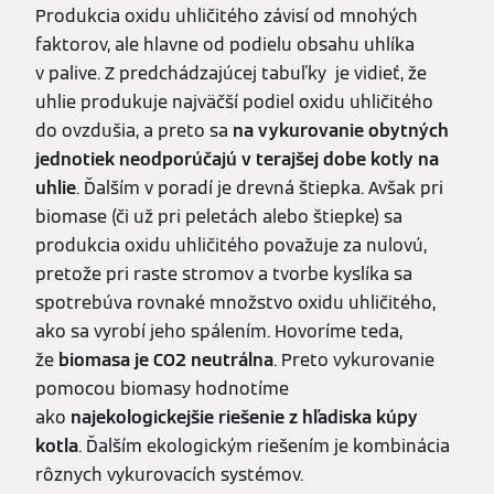
Produkcia oxidu uhličitého závisí od mnohých
faktorov, ale hlavne od podielu obsahu uhlíka
v palive. Z predchádzajúcej tabuľky je vidieť, že
uhlie produkuje najväčší podiel oxidu uhličitého
do ovzdušia, a preto sa
na vykurovanie obytných
jednotiek neodporúčajú v terajšej dobe kotly na
uhlie
. Ďalším v poradí je drevná štiepka. Avšak pri
biomase (či už pri peletách alebo štiepke) sa
produkcia oxidu uhličitého považuje za nulovú,
pretože pri raste stromov a tvorbe kyslíka sa
spotrebúva rovnaké množstvo oxidu uhličitého,
ako sa vyrobí jeho spálením. Hovoríme teda,
že
biomasa je CO2 neutrálna
. Preto vykurovanie
pomocou biomasy hodnotíme
ako
najekologickejšie riešenie z hľadiska kúpy
kotla
. Ďalším ekologickým riešením je kombinácia
rôznych vykurovacích systémov.