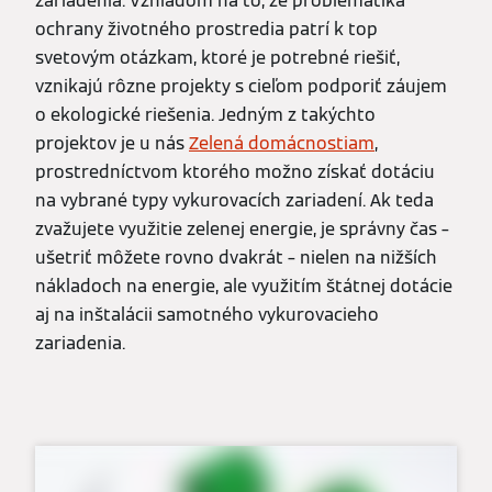
zariadenia. Vzhľadom na to, že problematika
ochrany životného prostredia patrí k top
svetovým otázkam, ktoré je potrebné riešiť,
vznikajú rôzne projekty s cieľom podporiť záujem
o ekologické riešenia. Jedným z takýchto
projektov je u nás
Zelená domácnostiam
,
prostredníctvom ktorého možno získať dotáciu
na vybrané typy vykurovacích zariadení. Ak teda
zvažujete využitie zelenej energie, je správny čas –
ušetriť môžete rovno dvakrát – nielen na nižších
nákladoch na energie, ale využitím štátnej dotácie
aj na inštalácii samotného vykurovacieho
zariadenia.