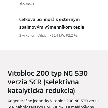
ako opcia
Celková účinnosť s externým
spalinovým výmenníkom tepla
S výkonom ďalších +314 kW: 92,2 %.
Vitobloc 200 typ NG 530
verzia SCR (selektívna
katalytická redukcia)
Kogeneračné jednotky Vitobloc 200 NG 530 verzia
SCR nahrádzajú typ EM-530/660 a majú výkony