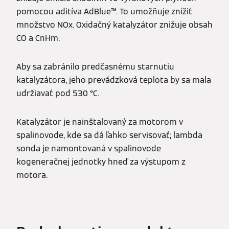
pomocou aditíva AdBlue™. To umožňuje znížiť
množstvo NOx. Oxidačný katalyzátor znižuje obsah
CO a CnHm.
Aby sa zabránilo predčasnému starnutiu
katalyzátora, jeho prevádzková teplota by sa mala
udržiavať pod 530 °C.
Katalyzátor je nainštalovaný za motorom v
spalinovode, kde sa dá ľahko servisovať; lambda
sonda je namontovaná v spalinovode
kogeneračnej jednotky hneď za výstupom z
motora.