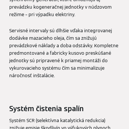
prevádzku kogeneračnej jednotky v núdzovom
režime – pri výpadku elektriny.
Servisné intervaly sú dlhšie vďaka integrovanej
dodávke mazacieho oleja, čím sa znižujú
prevádzkové náklady a doba odstávky. Kompletne
predmontované a fabricky kusovo preskúšané
jednotky sú pripravené k priamej montáži do
vykurovacieho systému čím sa minimalizuje
náročnosť inštalácie.
Systém čistenia spalín
Systém SCR (selektívna katalytická redukcia)
znižuje emisie škodlivín vo výfukových plynoch