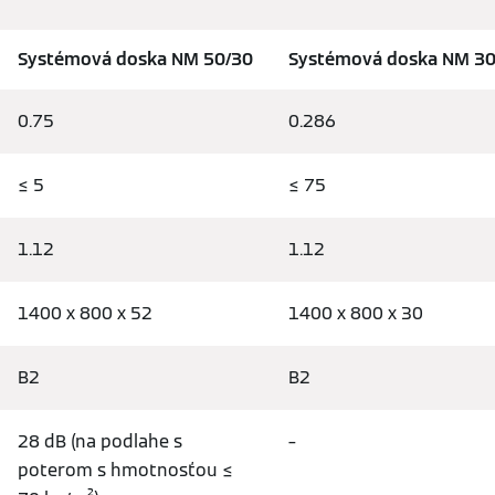
Systémová doska NM 50/30
Systémová doska NM 30
0.75
0.286
≤ 5
≤ 75
1.12
1.12
1400 x 800 x 52
1400 x 800 x 30
B2
B2
28 dB (na podlahe s
–
poterom s hmotnosťou ≤