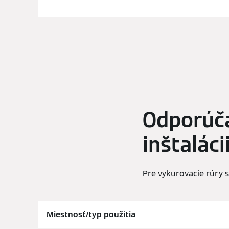
Odporúča
inštaláci
Pre vykurovacie rúry
Miestnosť/typ použitia