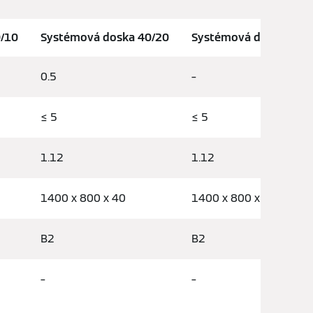
/10
Systémová doska 40/20
Systémová doska bez i
0.5
–
≤ 5
≤ 5
1.12
1.12
1400 x 800 x 40
1400 x 800 x 20
B2
B2
–
–