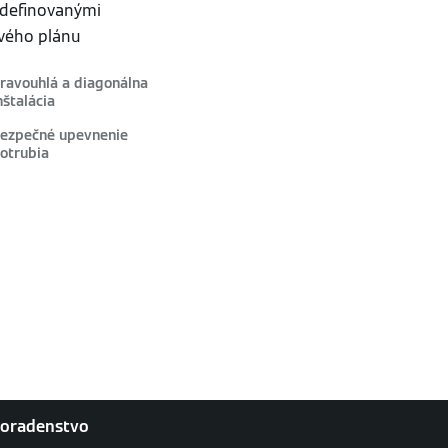
 definovanými
ového plánu
ravouhlá a diagonálna
nštalácia
ezpečné upevnenie
otrubia
poradenstvo