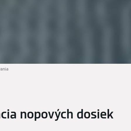
vania
ácia nopových dosiek