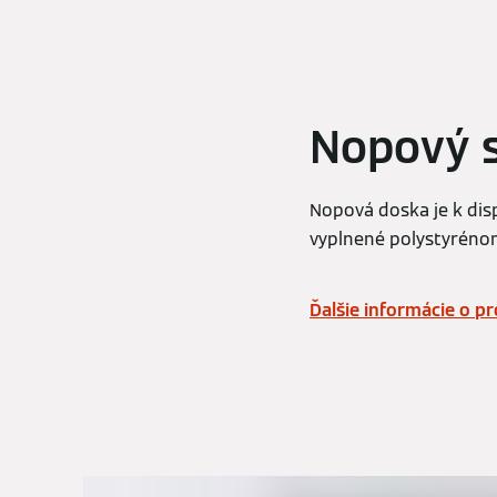
Nopový 
Nopová doska je k disp
vyplnené polystyrénom
Ďalšie informácie o p