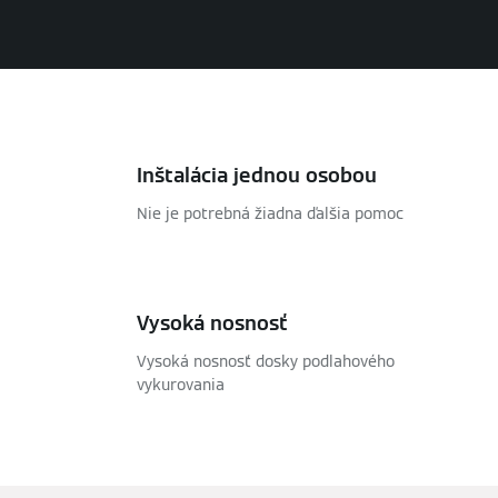
Inštalácia jednou osobou
Nie je potrebná žiadna ďalšia pomoc
Vysoká nosnosť
Vysoká nosnosť dosky podlahového
vykurovania