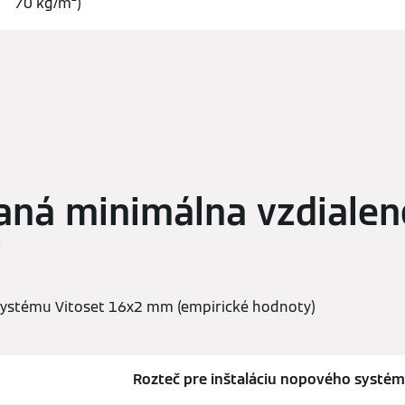
70 kg/m²)
ná minimálna vzdialeno
i
 systému Vitoset 16x2 mm (empirické hodnoty)
Rozteč pre inštaláciu nopového systém