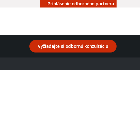
Prihlásenie odborného partnera
Kontakt
Vyžiadajte si odbornú konzultáciu