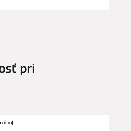
sť pri
u (cm)