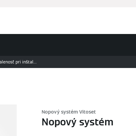
sti klímy
Servis a podpora
Vzdelávanie
Rady a tipy
nosť pri inštalácii
Nopový systém Vitoset
Nopový systém