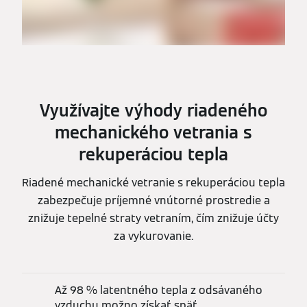
Využívajte výhody riadeného
mechanického vetrania s
rekuperáciou tepla
Riadené mechanické vetranie s rekuperáciou tepla
zabezpečuje príjemné vnútorné prostredie a
znižuje tepelné straty vetraním, čím znižuje účty
za vykurovanie.
Až 98 % latentného tepla z odsávaného
vzduchu možno získať späť