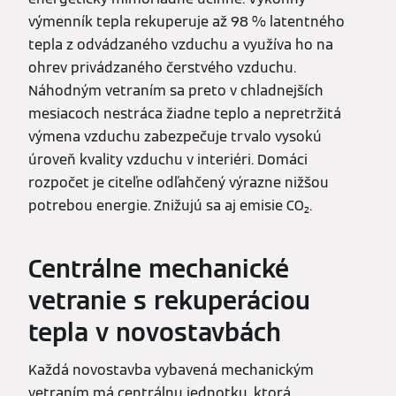
výmenník tepla rekuperuje až 98 % latentného
tepla z odvádzaného vzduchu a využíva ho na
ohrev privádzaného čerstvého vzduchu.
Náhodným vetraním sa preto v chladnejších
mesiacoch nestráca žiadne teplo a nepretržitá
výmena vzduchu zabezpečuje trvalo vysokú
úroveň kvality vzduchu v interiéri. Domáci
rozpočet je citeľne odľahčený výrazne nižšou
potrebou energie. Znižujú sa aj emisie CO₂.
Centrálne mechanické
vetranie s rekuperáciou
tepla v novostavbách
Každá novostavba vybavená mechanickým
vetraním má centrálnu jednotku, ktorá