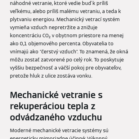
náhodné vetranie, ktoré vedie buď k príliš
veľkému, alebo príliš malému vetraniu, a teda k
plytvaniu energiou. Mechanický vetrací systém
vymieňa vzduch nepretržite a znižuje
koncentráciu CO₂ v obytnom priestore na menej
ako 0,1 objemového percenta. Obyvatelia to
vnímajú ako "čerstvý vzduch". To znamená, že okná
môžu zostať zatvorené po celý rok. To poskytuje
vyššiu bezpečnosť a väčší pokoj pre obyvateľov,
pretože hluk z ulice zostáva vonku.
Mechanické vetranie s
rekuperáciou tepla z
odvádzaného vzduchu
Moderné mechanické vetracie systémy sú
energeticky mimoriadne účinné: Výkonný