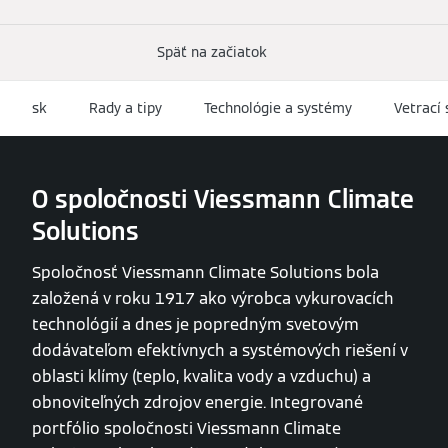
Späť na začiatok
sk
Rady a tipy
Technológie a systémy
Vetrací 
O spoločnosti Viessmann Climate
Solutions
Spoločnosť Viessmann Climate Solutions bola
založená v roku 1917 ako výrobca vykurovacích
technológií a dnes je popredným svetovým
dodávateľom efektívnych a systémových riešení v
oblasti klímy (teplo, kvalita vody a vzduchu) a
obnoviteľných zdrojov energie. Integrované
portfólio spoločnosti Viessmann Climate