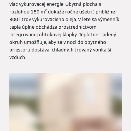
viac vykurovacej energie. Obytná plocha s
rozlohou 150 m² dokáže ročne ušetriť približne
300 litrov vykurovacieho oleja. V lete sa výmenník
tepla úplne obchádza prostredníctvom
integrovanej obtokovej klapky: Teplotne riadený
okruh umožňuje, aby sa v noci do obytného
priestoru dostával chladný, filtrovaný vonkajší
vzduch.